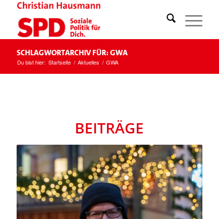
Schlagwortarchiv für: GWA
Du bist hier:
Startseite
/
Aktuelles
/
GWA
BEITRÄGE