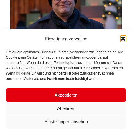
Einwilligung verwalten
GWA-Weihnachtstreffen
Um dir ein optimales Erlebnis zu bieten, verwenden wir Technologien wie
Cookies, um Geräteinformationen zu speichern und/oder darauf
30. November 2025
zuzugreifen. Wenn du diesen Technologien zustimmst, können wir Daten
wie das Surfverhalten oder eindeutige IDs auf dieser Website verarbeiten.
In gemütlich-weihnachtlicher Atmosphäre
Wenn du deine Einwilligung nicht erteilst oder zurückziehst, können
bestimmte Merkmale und Funktionen beeinträchtigt werden.
fand am letzten Mittwoch…
Akzeptieren
Ablehnen
Einstellungen ansehen
© Copyright 2025 - Christian Hausmann